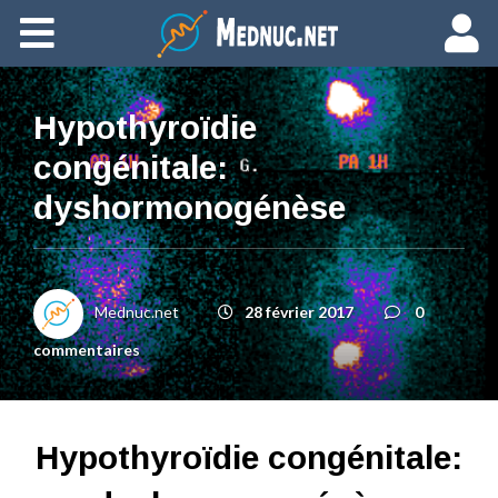
Ajouter du contenu
Hypothyroïdie
congénitale:
dyshormonogénèse
Mednuc.net
28 février 2017
0
commentaires
Hypothyroïdie congénitale: