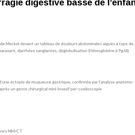
agie digestive basse de l’enfan
e de Meckel devant un tableau de douleurs abdominales aiguës à type de
paravant, diarrhées sanglantes, déglobulisation (Hémoglobine à 9g/dl)
 d’une ectopie de muqueuse gastrique, confirmée par l’analyse anatomo-
après un geste chirurgical mini-invasif per-coelioscopie
overy NM/CT