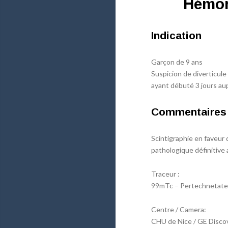
Hémorr
Indication
Garçon de 9 ans
Suspicion de diverticul
ayant débuté 3 jours au
Commentaires
Scintigraphie en faveur
pathologique définitive 
Traceur :
99mTc – Pertechnetate
Centre / Camera:
CHU de Nice / GE Disc