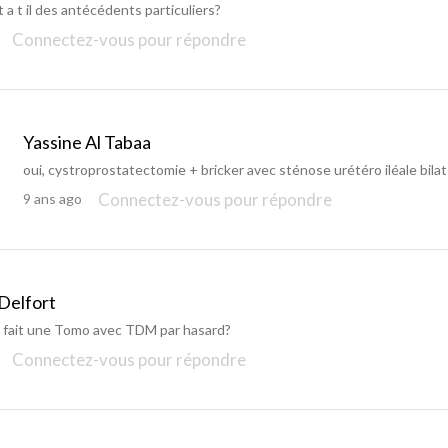
 a t il des antécédents particuliers?
Connectez-vous pour répondre
Yassine Al Tabaa
oui, cystroprostatectomie + bricker avec sténose urétéro iléale bilat
Connectez-vous pour répondre
9 ans ago
 Delfort
 fait une Tomo avec TDM par hasard?
Connectez-vous pour répondre