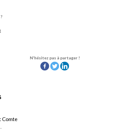
 ?
z
N'hésitez pas à partager !
S
c Comte
…