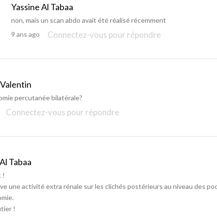
Yassine Al Tabaa
non, mais un scan abdo avait été réalisé récemment
Connectez-vous pour répondre
9 ans ago
 Valentin
mie percutanée bilatérale?
Connectez-vous pour répondre
 Al Tabaa
 !
e une activité extra rénale sur les clichés postérieurs au niveau des p
mie.
tier !