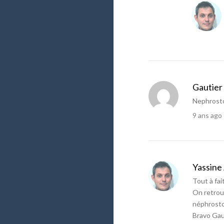
Gautier
Nephrosto
9 ans ago
Yassine
Tout à fait
On retrouv
néphrosto
Bravo Gau