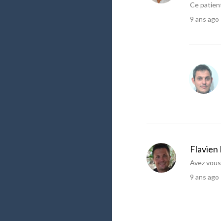
Ce patient
9 ans ago
Flavien
Avez vous
9 ans ago