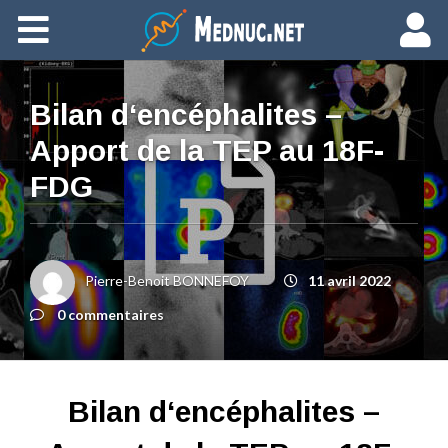
Ajouter du contenu
Bilan d‘encéphalites –
Apport de la TEP au 18F-
FDG
Pierre-Benoit BONNEFOY
11 avril 2022
0 commentaires
Bilan d‘encéphalites –