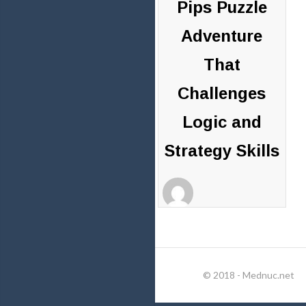
Pips Puzzle
Adventure
That
Challenges
Logic and
Strategy Skills
MaxineiukWhite
4 juin 2026
0 commentaires
© 2018 - Mednuc.net