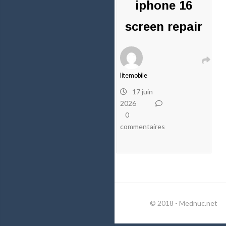
iphone 16
screen repair
litemobile
17 juin
2026
0
commentaires
© 2018 - Mednuc.net