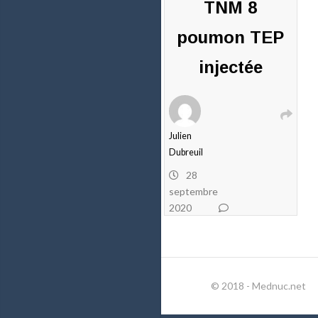
TNM 8
poumon TEP
injectée
Julien
Dubreuil
28
septembre
2020
1
commentaire
© 2018 - Mednuc.net