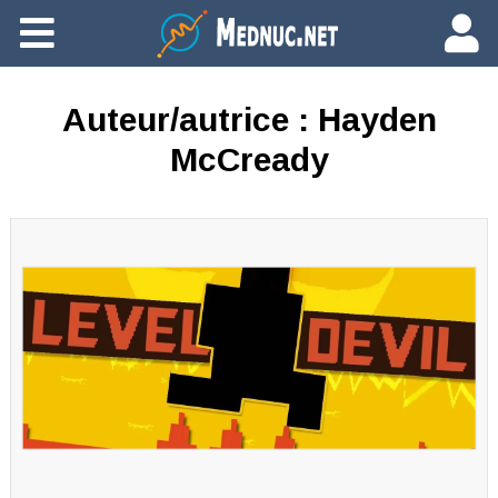
Ajouter du contenu
Auteur/autrice :
Hayden
McCready