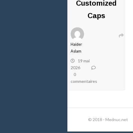
Customized
Caps
Haider
Aslam
19 mai
2026
0
commentaires
© 2018 - Mednuc.net