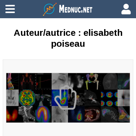
Ajouter du contenu
Auteur/autrice :
elisabeth
poiseau