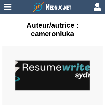
Ajouter du contenu
Auteur/autrice :
cameronluka