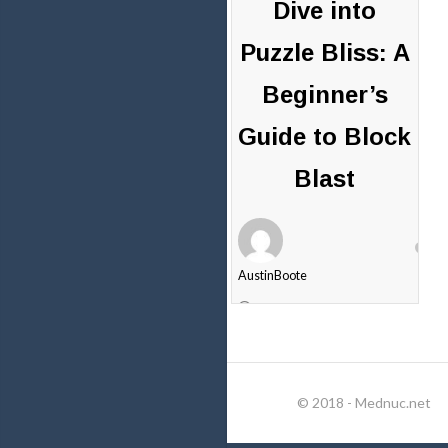
Dive into
Puzzle Bliss: A
Beginner’s
Guide to Block
Blast
AustinBoote
8 mai
2026
0
commentaires
© 2018 - Mednuc.net