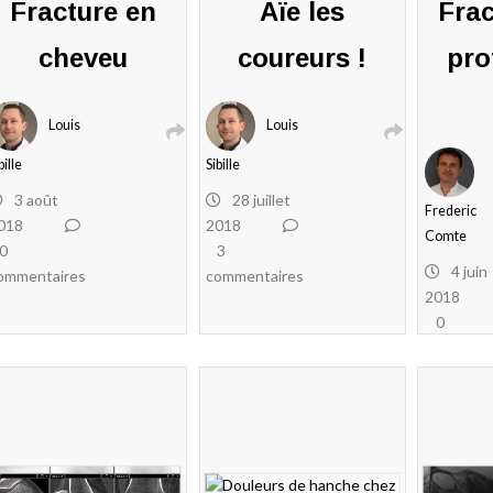
Fracture en
Aïe les
Frac
cheveu
coureurs !
pro
Louis
Louis
bille
Sibille
3 août
28 juillet
Frederic
018
2018
Comte
0
3
4 juin
ommentaires
commentaires
2018
0
commenta