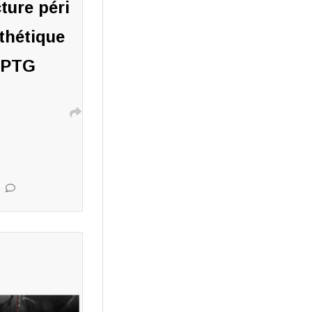
ture péri
thétique
PTG
ires