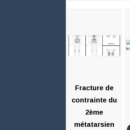
commentaires
c
Fracture de
contrainte du
2ème
métatarsien