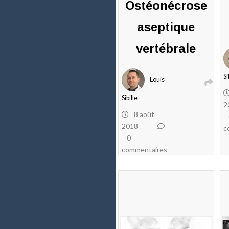
Ostéonécrose
aseptique
vertébrale
Si
Louis
Sibille
2
8 août
2018
c
0
commentaires