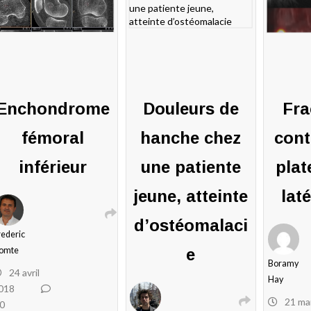
Enchondrome
Douleurs de
Fra
fémoral
hanche chez
cont
inférieur
une patiente
plat
jeune, atteinte
laté
d’ostéomalaci
rederic
omte
e
Boramy
24 avril
Hay
018
21 ma
0