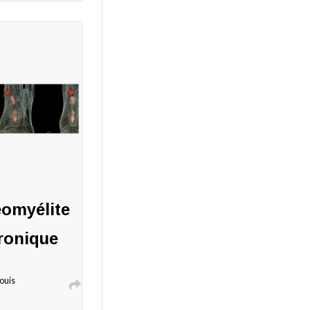
ires
éomyélite
ronique
ouis