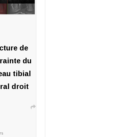
cture de
rainte du
eau tibial
ral droit
rs