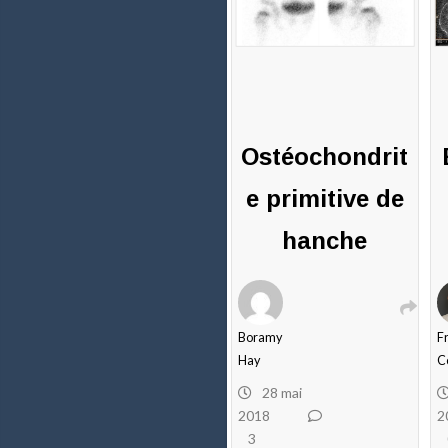
Ostéochondrit
e primitive de
hanche
Boramy
F
Hay
C
28 mai
2018
2
3