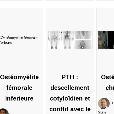
2018
ommentaires
Thibault
0
Fidani
commenta
11 avril
2018
1
commentaire
Ostéomyélite
PTH :
Ost
fémorale
descellement
ch
inferieure
cotyloïdien et
L
conflit avec le
Sibille