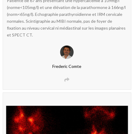
Patiente de 67 ans présentant une hypercalcemie à 109mg/l
(norme<105mg/l) et une élévation de la parathormone à 166ng/l
(norm<65ng/l). Echographie parathyroïdienne et IRM cervicale
normales. Scintigraphie au MIBI normale, pas de foyer de
fixation au niveau cervical ni médiastinal sur les images planaires
et SPECT CT.
Frederic Comte