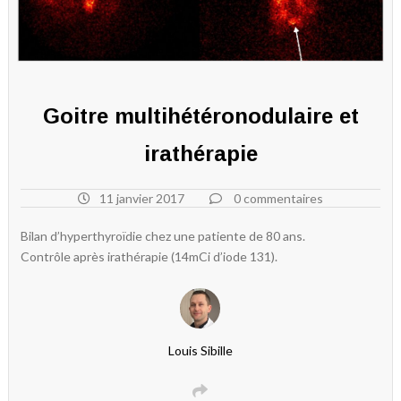
Goitre multihétéronodulaire et
irathérapie
11 janvier 2017
0 commentaires
Bilan d’hyperthyroïdie chez une patiente de 80 ans.
Contrôle après irathérapie (14mCi d’iode 131).
Louis Sibille