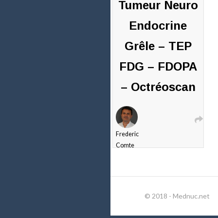
Tumeur Neuro
Endocrine
Grêle – TEP
FDG – FDOPA
– Octréoscan
Frederic
Comte
25 janvier
2017
0
commentaires
© 2018 - Mednuc.net