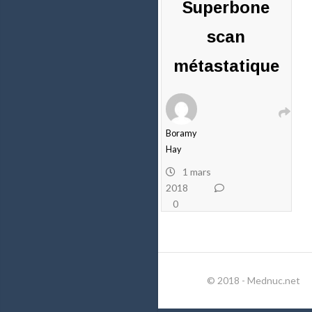
Superbone
scan
métastatique
Boramy
Hay
1 mars
2018
0
commentaires
© 2018 - Mednuc.net