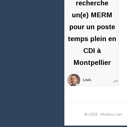
recherche
un(e) MERM
pour un poste
temps plein en
CDI à
Montpellier
Louis
Sibille
6
septembre
2021
© 2018 - Mednuc.net
0
commentaires