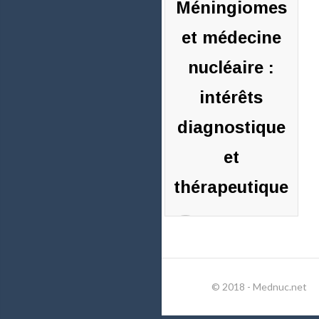
Méningiomes
et médecine
nucléaire :
intérêts
diagnostique
et
thérapeutique
Pierre-
Benoit
BONNEFOY
© 2018 - Mednuc.net
11 avril
2022