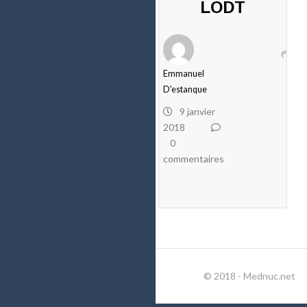
LODT
Emmanuel
D'estanque
9 janvier
2018
0
commentaires
© 2018 - Mednuc.net