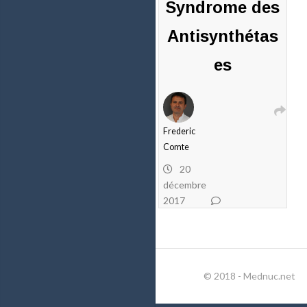
Syndrome des
Antisynthétas
es
Frederic
Comte
20
décembre
2017
15
commentaires
© 2018 - Mednuc.net