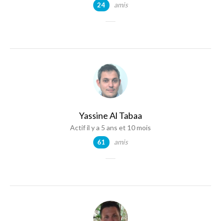
amis
24
Yassine Al Tabaa
Actif il y a 5 ans et 10 mois
amis
61