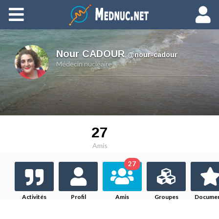
Ajouter du contenu
Nour CADOUR
,
@nour-cadour
Médecin nucléaire
27
Amis
27
Activités
Profil
Amis
Groupes
Docume