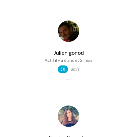
Julien gonod
Actif il y a 6 ans et 2 mois
amis
30