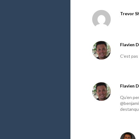
Trevor S
Flavien D
C’est pas 
Flavien D
Qu’en pe
@benjami
destanq