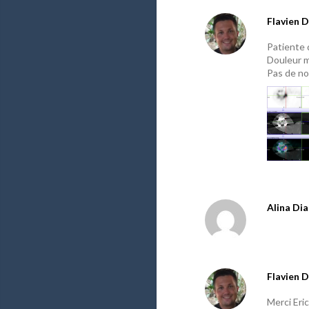
Flavien D
Patiente 
Douleur m
Pas de no
Alina Di
Flavien D
Merci Eric