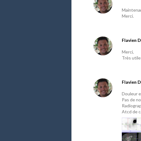
Maintenan
Merci.
Flavien D
Merci,
Très util
Flavien D
Douleur e
Pas de no
Radiograp
Atcd de ca