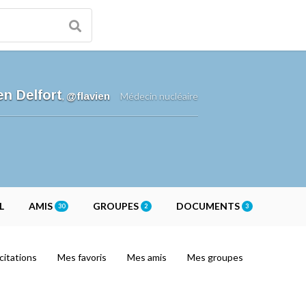
en Delfort
,
@flavien
Médecin nucléaire
L
AMIS
GROUPES
DOCUMENTS
30
2
3
citations
Mes favoris
Mes amis
Mes groupes