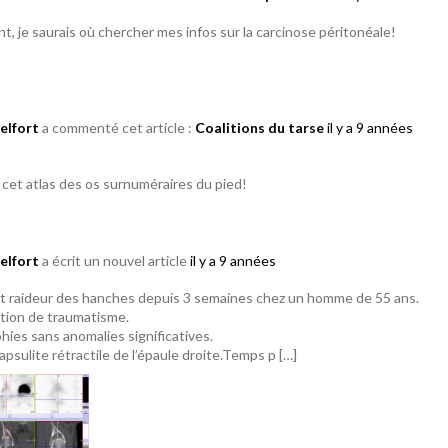
t, je saurais où chercher mes infos sur la carcinose péritonéale!
elfort
a commenté cet article :
Coalitions du tarse
il y a 9 années
e cet atlas des os surnuméraires du pied!
elfort
a écrit un nouvel article
il y a 9 années
t raideur des hanches depuis 3 semaines chez un homme de 55 ans.
tion de traumatisme.
hies sans anomalies significatives.
psulite rétractile de l’épaule droite.Temps p […]