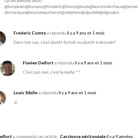
Qu’en pensez vous?
@benjamin@boramy@frederic@fanny@louis@laurentdechaux@jero
destanque@brunomaucherat@delphine@dpo666@dgoulon
Frederic Comte
a répondu
il y a 9 ans et 1 mois
Dans ton cas, c’est plutôt fortuit ou plutôt à dessein?
Flavien Delfort
a répondu
il y a 9 ans et 1 mois
C’est pas moi, c’est la mafia ^^
Louis Sibille
a répondu
il y a 9 ans et 1 mois
:p
elfort
a commenté cet article :
Carcinose péritonéale
il y a 9 années