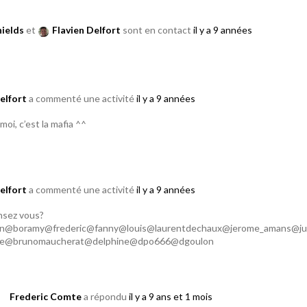
hields
et
Flavien Delfort
sont en contact
il y a 9 années
elfort
a commenté une activité
il y a 9 années
moi, c’est la mafia ^^
elfort
a commenté une activité
il y a 9 années
nsez vous?
n@boramy@frederic@fanny@louis@laurentdechaux@jerome_amans@j
ue@brunomaucherat@delphine@dpo666@dgoulon
Frederic Comte
a répondu
il y a 9 ans et 1 mois