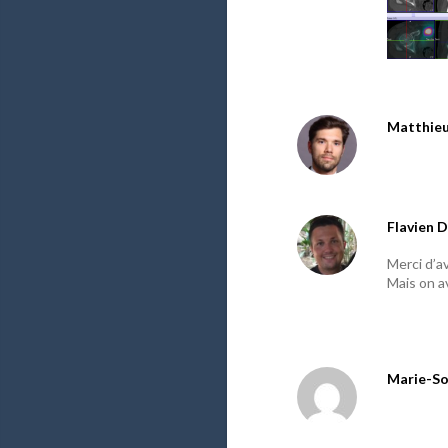
Matthie
Flavien D
Merci d’av
Mais on a
Marie-So