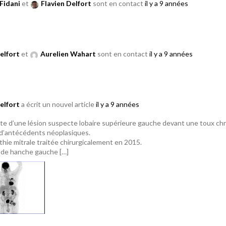
Fidani
et
Flavien Delfort
sont en contact
il y a 9 années
elfort
et
Aurelien Wahart
sont en contact
il y a 9 années
elfort
a écrit un nouvel article
il y a 9 années
e d’une lésion suspecte lobaire supérieure gauche devant une toux ch
d’antécédents néoplasiques.
thie mitrale traitée chirurgicalement en 2015.
 de hanche gauche […]