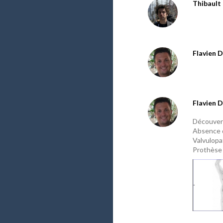
Thibault 
Flavien D
Flavien D
Découvert
Absence 
Valvulopa
Prothèse