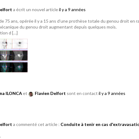
elfort
a écrit un nouvel article
il y a 9 années
de 75 ans, opérée il y a 15 ans d’une prothèse totale du genou droit en
écanique du genou droit augmentant depuis quelques mois.
tion d […]
ana ILONCA
et
Flavien Delfort
sont en contact
il y a 9 années
elfort
a commenté cet article :
Conduite à tenir en cas d'extravasat
.