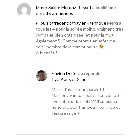
Marie-Soline Montaz-Rosset
a publié une
note
il y a 9 années
@louis
@frederic
@flavien
@enrique
Merci à
tous les 4 pour la soirée mojito, vraiment très
sympa et bien organisée (et pour le mug
également !). Comme promis en effet me
voici membre de la communauté
A bientôt !
Flavien Delfort
a répondu
il y a 9 ans et 2 mois
Merci d’avoir tenu parole!!!
Mais on avait pas parlé d’un compte
avec photo de profil??? (l’ambiance
génerale étant un peu trop grise et
inexpressive!)