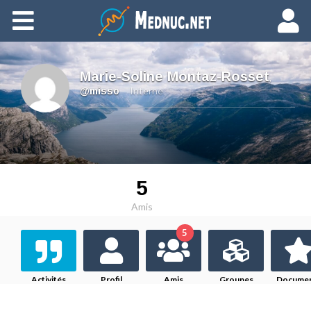
Ajouter du contenu
Marie-Soline Montaz-Rosset
,
Interne
@misso
5
Amis
5
Activités
Profil
Amis
Groupes
Docume