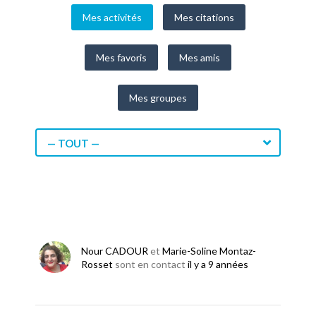
Mes activités
Mes citations
Mes favoris
Mes amis
Mes groupes
— TOUT —
Nour CADOUR
et
Marie-Soline Montaz-
Rosset
sont en contact
il y a 9 années