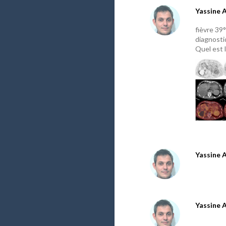
Yassine 
fièvre 39
diagnosti
Quel est 
Yassine 
Yassine 