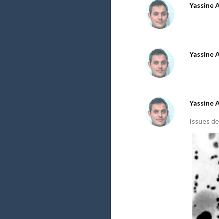
Yassine 
Yassine 
Yassine 
Issues d