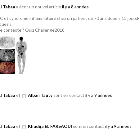
Al Tabaa
a écrit un nouvel article
il y a 8 années
°C et syndrome inflammatoire chez un patient de 70 ans depuis 15 jou
ques ?
le contexte ? Quiz Challenge2018
Al Tabaa
et
Alban Tauty
sont en contact
il y a 9 années
Al Tabaa
et
Khadija EL FARSAOUI
sont en contact
il y a 9 années