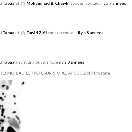
Al Tabaa
et
Mohammad B. Chawki
sont en contact
il y a 7 années
Al Tabaa
et
David ZIAI
sont en contact
il y a 8 années
Al Tabaa
a écrit un nouvel article
il y a 8 années
e l’ESMO, EAU-ESTRO-ESUR-SIORG, APCCC 2017 Prostate