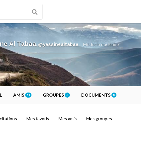
ine Al Tabaa
,
@yassinealtabaa
Médecin nucléaire
L
AMIS
GROUPES
DOCUMENTS
61
3
0
citations
Mes favoris
Mes amis
Mes groupes