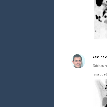
Yassine 
Tableau ré
Issu du r