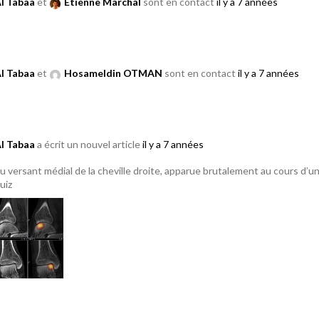
Al Tabaa
et
Etienne Marchal
sont en contact
il y a 7 années
Al Tabaa
et
Hosameldin OTMAN
sont en contact
il y a 7 années
Al Tabaa
a écrit un nouvel article
il y a 7 années
u versant médial de la cheville droite, apparue brutalement au cours d’
uiz