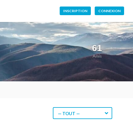
INSCRIPTION
CONNEXION
61
Amis
— TOUT —