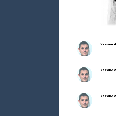
Yassine 
Yassine 
Yassine 