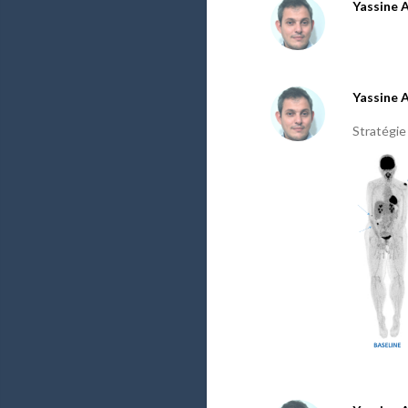
Yassine 
Yassine 
Stratégie