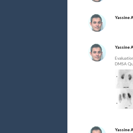
Yassine 
Yassine 
Evaluatio
DMSA Qu
Yassine 