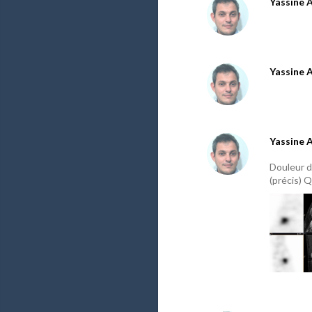
Yassine 
Yassine 
Yassine 
Douleur d
(précis) Q