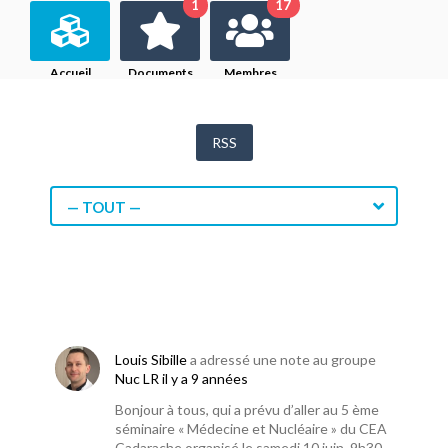
1
17
Accueil
Documents
Membres
RSS
— TOUT —
Louis Sibille
a adressé une note au groupe
Nuc LR
il y a 9 années
Bonjour à tous, qui a prévu d’aller au 5 ème
séminaire « Médecine et Nucléaire » du CEA
Cadarache organisé le samedi 10 juin, 9h30 –