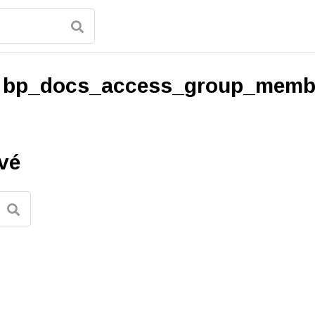
:
bp_docs_access_group_memb
vé