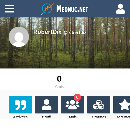
Ajouter du contenu
RobertDix
,
@robertdix
0
Amis
0
Activités
Profil
Amis
Groupes
Docume