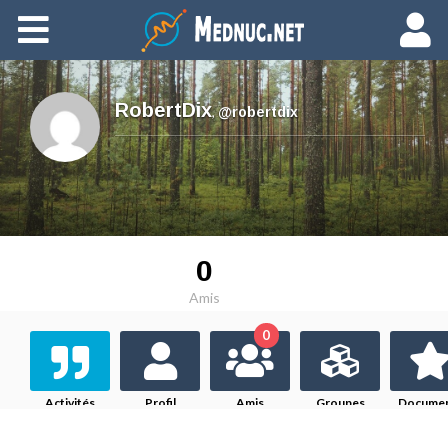
Ajouter du contenu
RobertDix
,
@robertdix
0
Amis
0
Activités
Profil
Amis
Groupes
Docume