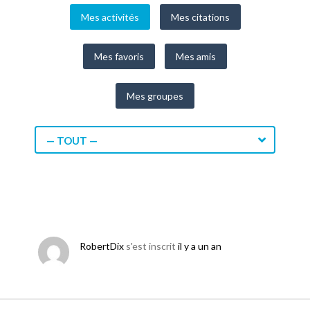
Mes activités
Mes citations
Mes favoris
Mes amis
Mes groupes
— TOUT —
RobertDix
s'est inscrit
il y a un an