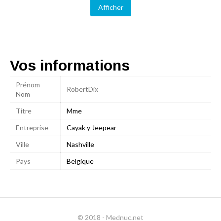
Afficher
Vos informations
Prénom
RobertDix
Nom
Titre
Mme
Entreprise
Cayak y Jeepear
Ville
Nashville
Pays
Belgique
© 2018 - Mednuc.net