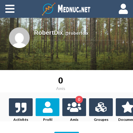
Ajouter du contenu
RobertDix
,
@robertdix
0
Amis
0
Activités
Profil
Amis
Groupes
Docume