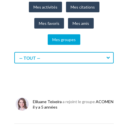
Mes activités
Mes citations
Mes favoris
Mes amis
Mes groupes
— TOUT —
Eliluane Teixeira
a rejoint le groupe
ACOMEN
il y a 5 années