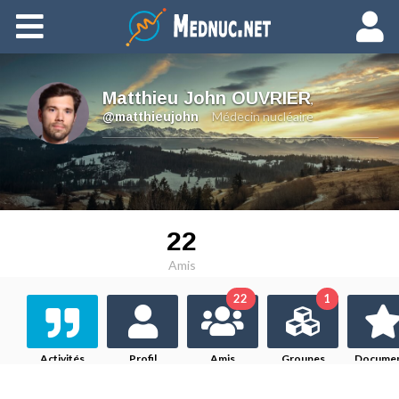
Ajouter du contenu
Matthieu John OUVRIER
,
Médecin nucléaire
@matthieujohn
22
Amis
22
1
Activités
Profil
Amis
Groupes
Docume