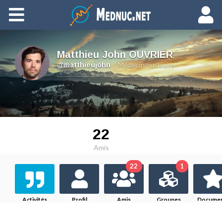
Ajouter du contenu
Matthieu John OUVRIER
,
Médecin nucléaire
@matthieujohn
22
Amis
22
1
Activités
Profil
Amis
Groupes
Docume