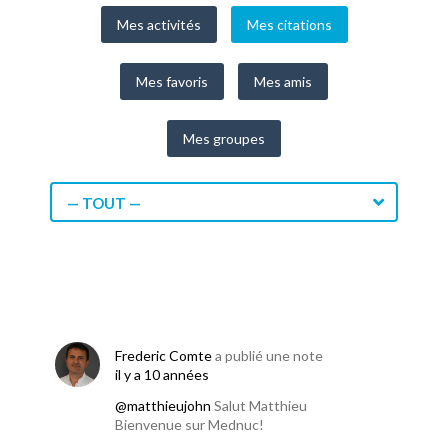
Mes activités
Mes citations
Mes favoris
Mes amis
Mes groupes
— TOUT —
Frederic Comte
a publié une note
il y a 10 années
@matthieujohn
Salut Matthieu
Bienvenue sur Mednuc!