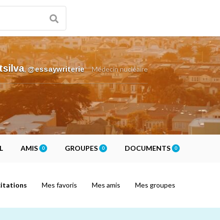
tsilva
,
@essaywriterie
Médecin nucléaire
L
AMIS
GROUPES
DOCUMENTS
0
0
0
itations
Mes favoris
Mes amis
Mes groupes