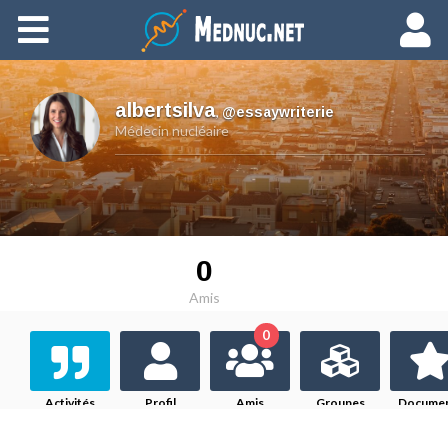
Ajouter du contenu
albertsilva
,
@essaywriterie
Médecin nucléaire
0
Amis
0
Activités
Profil
Amis
Groupes
Docume