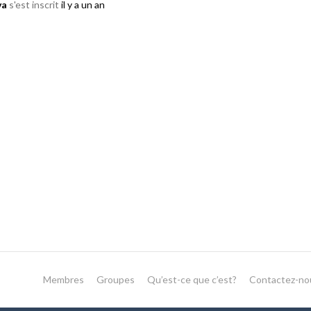
va
s'est inscrit
il y a un an
Membres
Groupes
Qu’est-ce que c’est?
Contactez-no