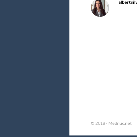
albertsil
© 2018 - Mednuc.net