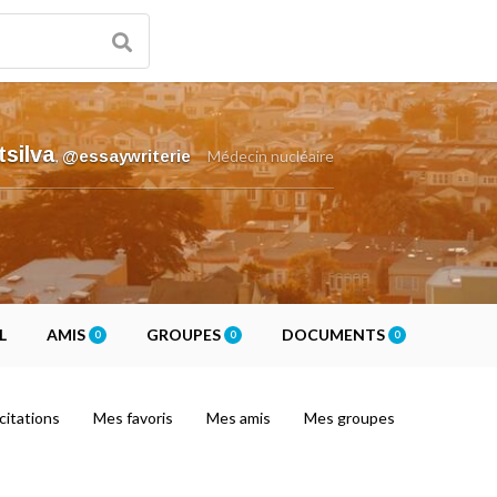
tsilva
,
@essaywriterie
Médecin nucléaire
L
AMIS
GROUPES
DOCUMENTS
0
0
0
citations
Mes favoris
Mes amis
Mes groupes