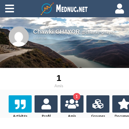
Ajouter du contenu
Chawki GHAYOR
,
@chawki-ghayor
Interne
1
Amis
1
Activités
Profil
Amis
Groupes
Docume