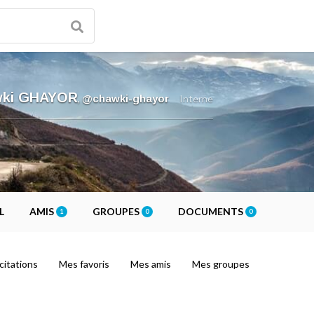
ki GHAYOR
,
@chawki-ghayor
Interne
L
AMIS
GROUPES
DOCUMENTS
1
0
0
citations
Mes favoris
Mes amis
Mes groupes