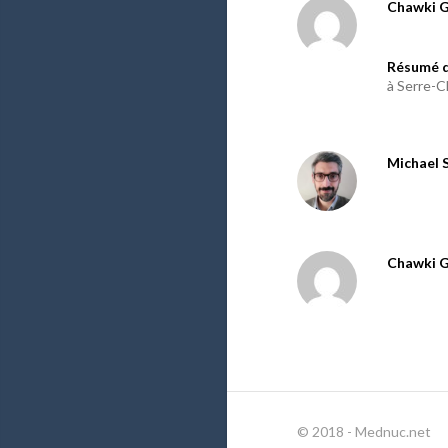
Chawki 
Résumé d
à Serre-C
Michael 
Chawki 
© 2018 - Mednuc.net