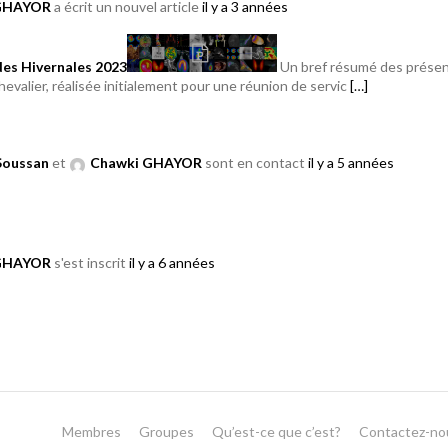
GHAYOR
a écrit un nouvel article
il y a 3 années
es Hivernales 2023
Un bref résumé des présent
hevalier, réalisée initialement pour une réunion de servic
[…]
Soussan
et
Chawki GHAYOR
sont en contact
il y a 5 années
GHAYOR
s'est inscrit
il y a 6 années
Membres
Groupes
Qu’est-ce que c’est?
Contactez-no