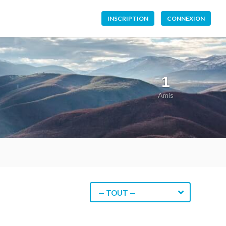
INSCRIPTION
CONNEXION
1
Amis
— TOUT —