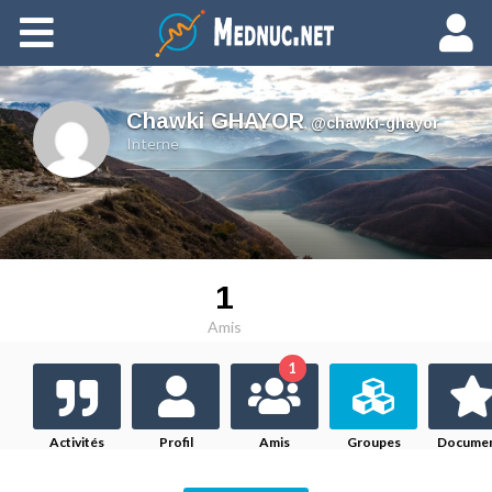
Ajouter du contenu
Chawki GHAYOR
,
@chawki-ghayor
Interne
1
Amis
1
Activités
Profil
Amis
Groupes
Docume