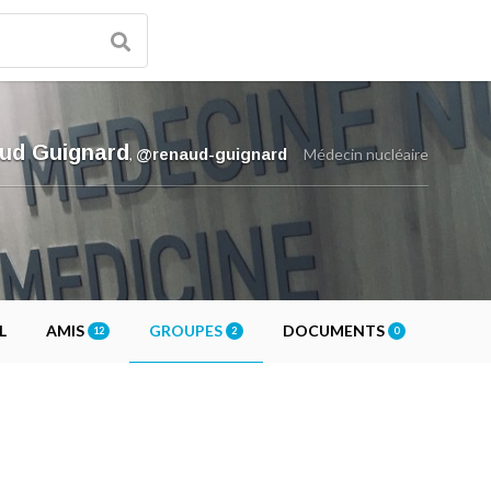
ud Guignard
,
@renaud-guignard
Médecin nucléaire
L
AMIS
GROUPES
DOCUMENTS
12
2
0