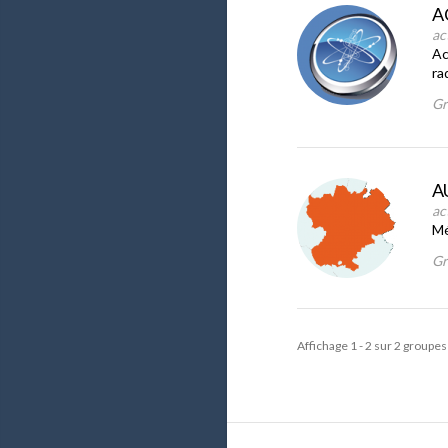
A
ac
Ac
ra
Gr
A
act
Mé
Gr
Affichage 1 - 2 sur 2 groupes