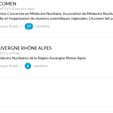
COMEN
tif il y a 4 ans et 6 mois
tion Concertée en Médecine Nucléaire. Association de Médecins Nucléai
dio et l’organisation de réunions scientifiques régionales. L’Acomen fait p
oupe Public /
membres
17
UVERGNE RHÔNE ALPES
if il y a 9 ans
decins Nucléaires de la Région Auvergne Rhône Alpes
oupe Public /
membres
6