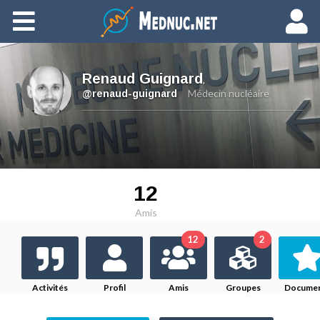
Ajouter du contenu
Renaud Guignard
,
Médecin nucléaire
@renaud-guignard
12
Amis
12
2
Activités
Profil
Amis
Groupes
Docume