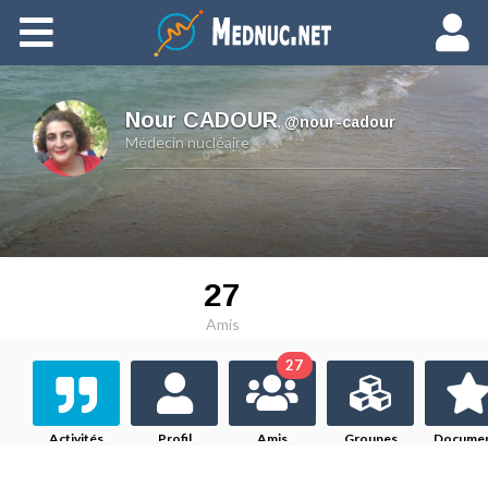
Ajouter du contenu
Nour CADOUR
,
@nour-cadour
Médecin nucléaire
27
Amis
27
Activités
Profil
Amis
Groupes
Docume