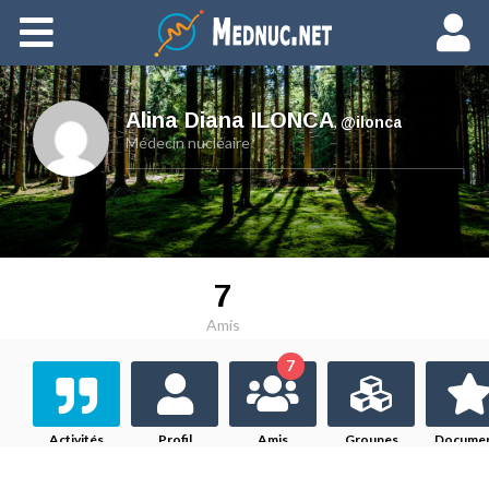
Ajouter du contenu
Alina Diana ILONCA
,
@ilonca
Médecin nucléaire
7
Amis
7
Activités
Profil
Amis
Groupes
Docume