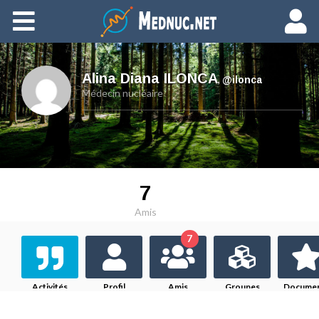
Ajouter du contenu
Alina Diana ILONCA
,
@ilonca
Médecin nucléaire
7
Amis
7
Activités
Profil
Amis
Groupes
Docume