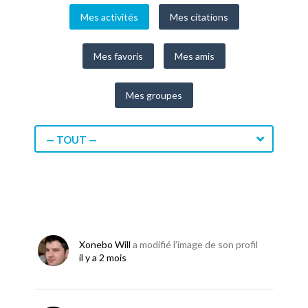
Mes activités
Mes citations
Mes favoris
Mes amis
Mes groupes
— TOUT —
Xonebo Will
a modifié l’image de son profil
il y a 2 mois