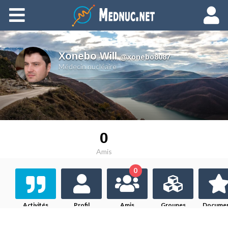
Ajouter du contenu
Xonebo Will
,
@xonebo8087
Médecin nucléaire
0
Amis
0
Activités
Profil
Amis
Groupes
Docume