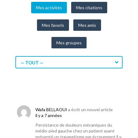
Mes activités
Mes citations
Mes favoris
Mes amis
Mes groupes
— TOUT —
Wafa BELLAOUI
a écrit un nouvel article
il y a 7 années
Persistance de douleurs mécaniques du
médio-pied gauche chez un patient ayant
présenté un traumatisme par écrasement il y