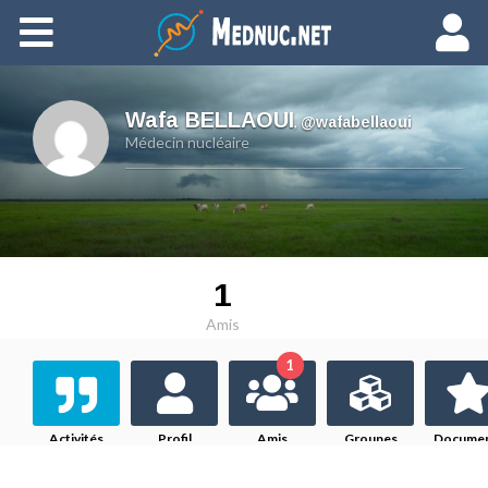
Ajouter du contenu
Wafa BELLAOUI
,
@wafabellaoui
Médecin nucléaire
1
Amis
1
Activités
Profil
Amis
Groupes
Docume