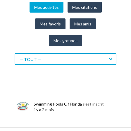
Mes activités
Mes citations
Mes favoris
Mes amis
Mes groupes
— TOUT —
Swimming Pools Of Florida
s'est inscrit
il y a 2 mois