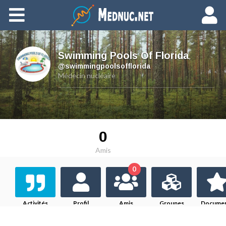
Ajouter du contenu
Swimming Pools Of Florida
,
@swimmingpoolsofflorida
Médecin nucléaire
0
Amis
0
Activités
Profil
Amis
Groupes
Docume