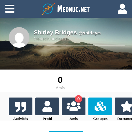
Ajouter du contenu
Shirley Bridges
,
@shirleym
Médecin nucléaire
0
Amis
0
Activités
Profil
Amis
Groupes
Docume