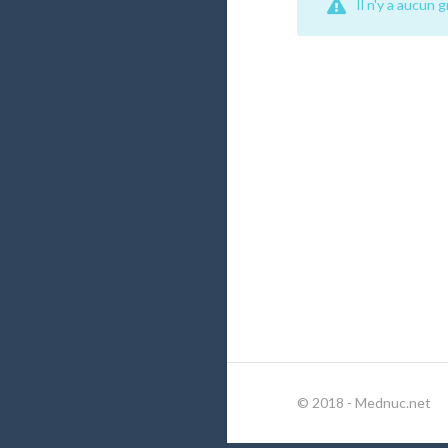
Il n'y a aucun 
© 2018 - Mednuc.net