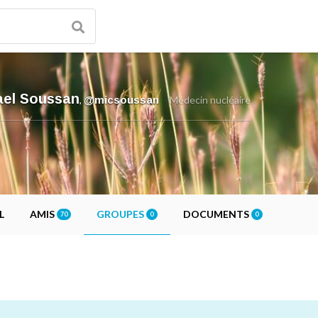
ael Soussan
,
@micsoussan
Médecin nucléaire
L
AMIS
GROUPES
DOCUMENTS
70
0
0