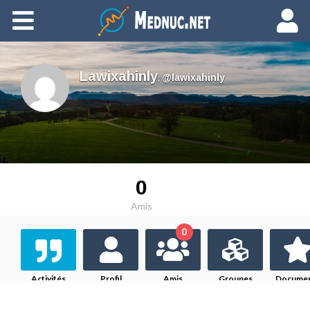
Ajouter du contenu
Lawixahinly
,
@lawixahinly
0
Amis
0
Activités
Profil
Amis
Groupes
Docume