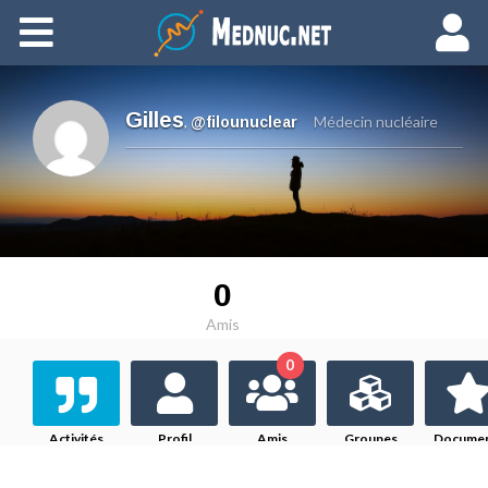
Ajouter du contenu
Gilles
,
Médecin nucléaire
@filounuclear
0
Amis
0
Activités
Profil
Amis
Groupes
Docume