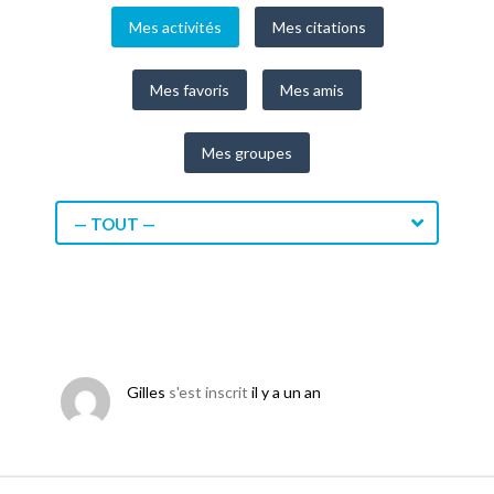
Mes activités
Mes citations
Mes favoris
Mes amis
Mes groupes
— TOUT —
Gilles
s'est inscrit
il y a un an