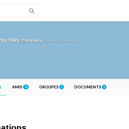
my Hay
,
@boramy
Médecin nucléaire
L
AMIS
GROUPES
DOCUMENTS
18
1
0
mations